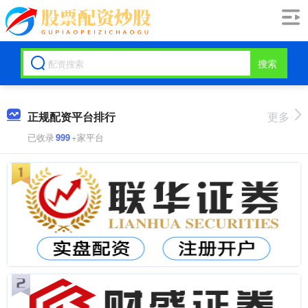
搜索
正规配资平台排行
更多
已收录
999
+家平台