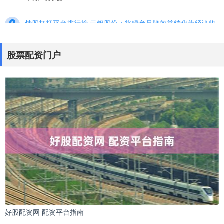
炒股杠杆平台排行榜 云铝股份：将绿色品牌效益转化为经济收
益 铝消费有望持续增长
股票配资门户
：
2024-09-12
股票配资门户
9月10日下午，云铝股份举办2024年半年度网上业绩说明
会，与投资者进行交流。 《证券日报》记者注意到，投资
者较为关注铝
十倍杠杆炒股正规平台 8月6日证券之星午间消息汇总：8月以
来11家上市公司确定退市命运
股票配资门户
：
2024-09-16
宏观要闻： 1、据证券时报网，证监会正就关于《证券公司
业务资格管理办法(征求意见稿)》及相关配套规则向行业征
求意见。征求
好股配资网 配资平台指南