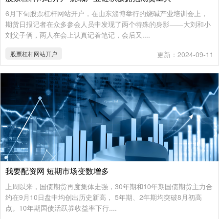
6月下旬股票杠杆网站开户，在山东淄博举行的烧碱产业培训会上，
期货日报记者在众多参会人员中发现了两个特殊的身影——大刘和小
刘父子俩，两人在会上认真记着笔记，会后又....
股票杠杆网站开户
更新：2024-09-11
我要配资网 短期市场变数增多
上周以来，国债期货再度集体走强，30年期和10年期国债期货主力合
约在9月10日盘中均创出历史新高， 5年期、2年期均突破8月初高
点。10年期国债活跃券收益率下行....