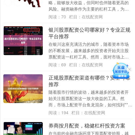
略，能够放大收益，但同时也伴随着更高的
风险。融资融券作为主要的杠杆工具，为投
资者提供了借入资金或证券进行交易的机
阅读：
70
栏目：
在线配资网
会。本文将....
银川股票配资公司哪家好？专业正规
平台推荐
在银川这座充满活力的城市，随着资本市场
的不断发展，越来越多的投资者开始关注股
票配资这一杠杆工具。然而，面对市场上众
多的配资公司，许多投资者不禁困惑：**银川
阅读：
69
栏目：
在线配资网
股票....
正规股票配资渠道有哪些？安全可靠
推荐
随着股市行情的波动，越来越多的投资者开
始关注股票配资这一放大收益的工具。然
而，市场上配资平台鱼龙混杂，如何找到**正
规股票配资渠道**，确保资金安全，成为投资
阅读：
194
栏目：
在线配资网
者....
券商按月配资，稳健杠杆投资方案
在当前的金融市场环境下股票配资炒股，越