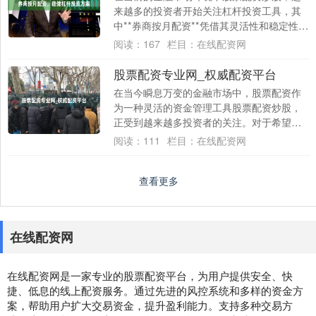
来越多的投资者开始关注杠杆投资工具，其
中**券商按月配资**凭借其灵活性和稳定性，
成为不少中长线投资者的首选。与按天配资
阅读：
167
栏目：
在线配资网
相....
股票配资专业网_权威配资平台
在当今瞬息万变的金融市场中，股票配资作
为一种灵活的资金管理工具股票配资炒股，
正受到越来越多投资者的关注。对于希望在
股市中扩大操作规模、提升资金使用效率的
阅读：
111
栏目：
在线配资网
投资者而....
查看更多
在线配资网
在线配资网是一家专业的股票配资平台，为用户提供安全、快
捷、低息的线上配资服务。通过先进的风控系统和多样的资金方
案，帮助用户扩大交易资金，提升盈利能力。支持多种交易方