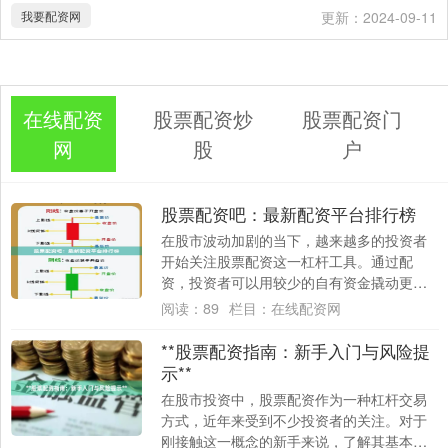
我要配资网
更新：2024-09-11
在线配资
股票配资炒
股票配资门
网
股
户
股票配资吧：最新配资平台排行榜
在股市波动加剧的当下，越来越多的投资者
开始关注股票配资这一杠杆工具。通过配
资，投资者可以用较少的自有资金撬动更大
的交易额度，从而放大收益。然而，面对市
阅读：
89
栏目：
在线配资网
场上鱼龙混....
**股票配资指南：新手入门与风险提
示**
在股市投资中，股票配资作为一种杠杆交易
方式，近年来受到不少投资者的关注。对于
刚接触这一概念的新手来说，了解其基本原