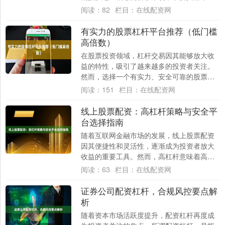
理、操作流程以及潜在风险至关重要。本文
阅读：
82
栏目：
在线配资网
将为您提....
有实力的股票杠杆平台推荐（低门槛
高倍数）
在股票投资领域，杠杆交易因其能够放大收
益的特性，吸引了越来越多的投资者关注。
然而，选择一个有实力、安全可靠的股票杠
杆平台股票配资炒股，是投资者实现稳健盈
阅读：
151
栏目：
在线配资网
利的前提....
线上股票配资：高杠杆策略与安全平
台选择指南
随着互联网金融市场的发展，线上股票配资
因其便捷性和灵活性，逐渐成为投资者放大
收益的重要工具。然而，高杠杆意味着高风
险，如何在追求收益的同时保障资金安全在
阅读：
63
栏目：
在线配资网
线配资网....
证券公司配资杠杆，合规风控要点解
析
随着资本市场活跃度提升，配资杠杆再度成