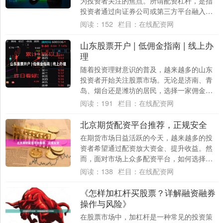
为投资者关注的焦点。所谓配资杠杆，是指
投资者通过向证券公司或第三方平台融入资
金，放大投资本金，从而获取更高收益的操
阅读：
152
栏目：
在线配资网
作方式。....
山东股票开户 | 低佣金指南 | 线上办
理
随着投资理财意识的普及，越来越多的山东
投资者开始关注股票市场。无论是济南、青
岛、烟台还是潍坊的居民，选择一家佣金
低、服务好的券商，是开启投资之路的关键
阅读：
191
栏目：
在线配资网
一步。本文....
北京期货配资平台推荐，正规安全
在期货市场日益活跃的今天，越来越多的投
资者希望通过配资放大资金、提升收益。然
而，面对市场上众多配资平台，如何选择一
家正规、安全、可靠的平台，成为每位投资
阅读：
138
栏目：
在线配资网
者必须重....
《怎样加杠杆买股票？详解融资融券
操作与风险》
在股票市场中，加杠杆是一种常见的投资策